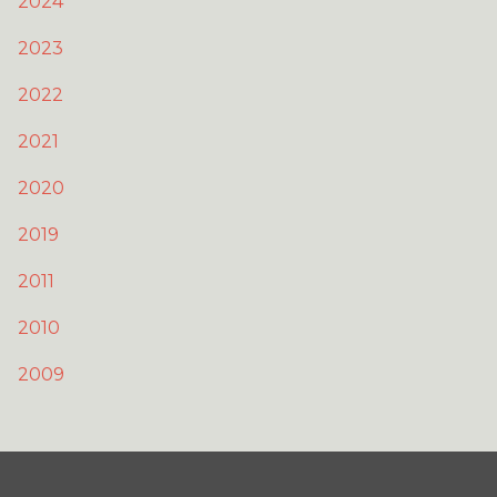
2024
Sianel YouTube
2026
2023
2025
2022
2024
2021
2023
2022
2020
2021
2019
2020
2019
2011
2011
2010
2010
2009
2009
Cysylltu
Credo