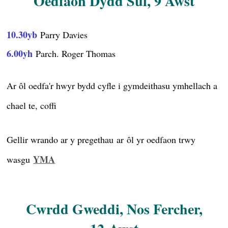
Oedfaon Dydd Sul, 9 Awst
Sianel YouTube
2026
10.30yb
Parry Davies
2025
2024
6.00yh
Parch. Roger Thomas
2023
2022
Ar
ô
l oedfa'r hwyr bydd c
yfle i gymdeithasu ymhellach a
2021
chael te, coffi
2020
2019
Gellir wrando ar y pregethau
ar
ô
l yr oedfaon trwy
2011
2010
YMA
wasgu
2009
Cysylltu
Credo
Cwrdd Gweddi, Nos Fercher,