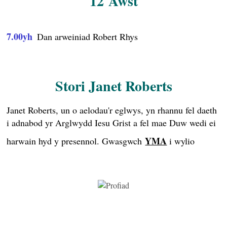
12
Awst
7.00yh
Dan arweiniad Robert Rhys
Stori Janet Roberts
Janet Roberts, un o aelodau'r eglwys, yn rhannu fel daeth
i adnabod yr Arglwydd Iesu Grist a fel mae Duw wedi ei
YMA
harwain hyd y presennol. Gwasgwch
i wylio